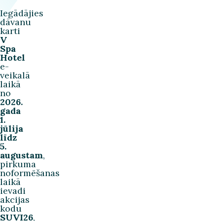
Iegādājies
dāvanu
karti
V
Spa
Hotel
e-
veikalā
laikā
no
2026.
gada
1.
jūlija
līdz
5.
augustam
,
pirkuma
noformēšanas
laikā
ievadi
akcijas
kodu
SUVI26
,