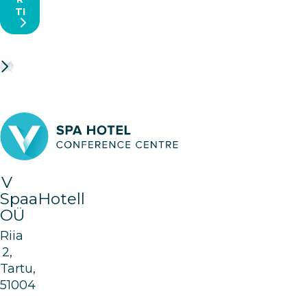
TI
V
SpaaHotell
OÜ
Riia
2,
Tartu,
51004