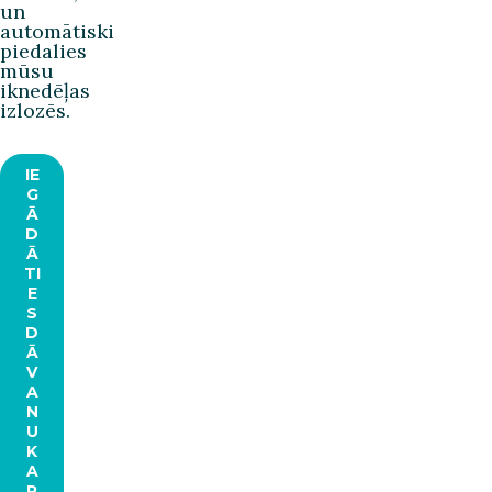
un
automātiski
piedalies
mūsu
iknedēļas
izlozēs.
IE
G
Ā
D
Ā
TI
E
S
D
Ā
V
A
N
U
K
A
R