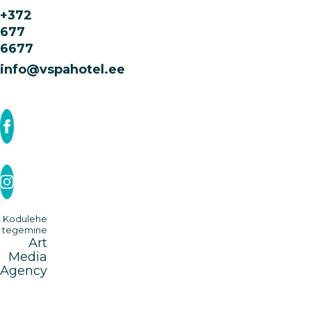
+372
677
6677
info@vspahotel.ee
Kodulehe
tegemine
Art
Media
Agency