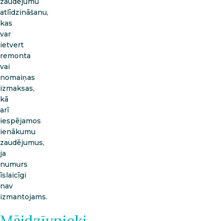
zaudējumu
atlīdzināšanu,
kas
var
ietvert
remonta
vai
nomaiņas
izmaksas,
kā
arī
iespējamos
ienākumu
zaudējumus,
ja
numurs
īslaicīgi
nav
izmantojams.