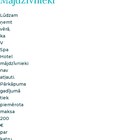
Mājdzīvnieki
Lūdzam
ņemt
vērā,
ka
V
Spa
Hotel
mājdzīvnieki
nav
atļauti.
Pārkāpuma
gadījumā
tiek
piemērota
maksa
200
€
par
katru