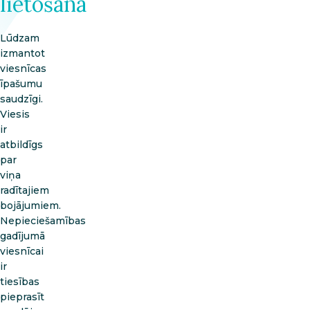
lietošana
Lūdzam
izmantot
viesnīcas
īpašumu
saudzīgi.
Viesis
ir
atbildīgs
par
viņa
radītajiem
bojājumiem.
Nepieciešamības
gadījumā
viesnīcai
ir
tiesības
pieprasīt