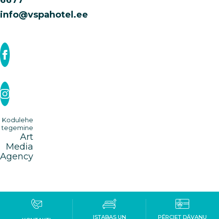
6677
info@vspahotel.ee
Kodulehe
tegemine
Art
Media
Agency
ISTABAS UN
PĒRCIET DĀVANU