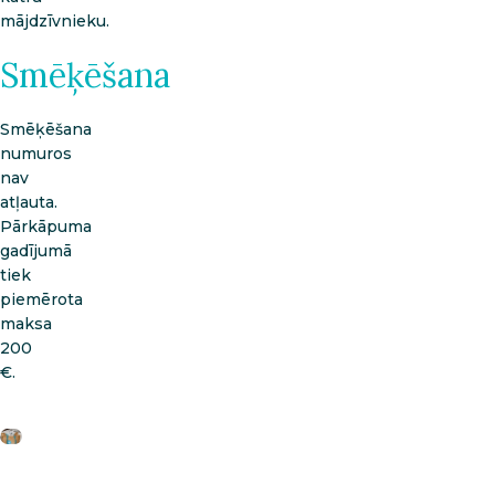
mājdzīvnieku.
Smēķēšana
Smēķēšana
numuros
nav
atļauta.
Pārkāpuma
gadījumā
tiek
piemērota
maksa
200
€.