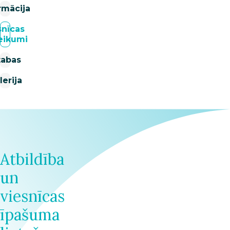
rmācija
snīcas
eikumi
tabas
lerija
Atbildība
un
viesnīcas
īpašuma