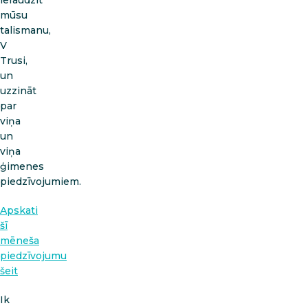
mūsu
talismanu,
V
Trusi,
un
uzzināt
par
viņa
un
viņa
ģimenes
piedzīvojumiem.
Apskati
šī
mēneša
piedzīvojumu
šeit
Ik