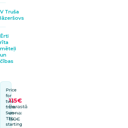
V Truša
lāzeršovs
Ērti
rīta
mēteļi
un
čības
Price
for
115€
two
Parastā
from
cena:
Sun–
Thu
130€
starting