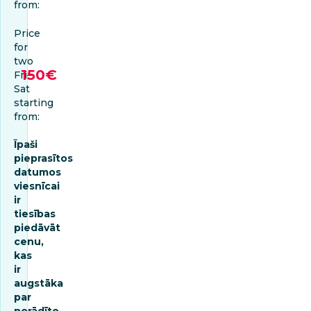
from:
Price
for
two
150€
Fri–
Sat
starting
from:
Īpaši
pieprasītos
datumos
viesnīcai
ir
tiesības
piedāvāt
cenu,
kas
ir
augstāka
par
norādīto