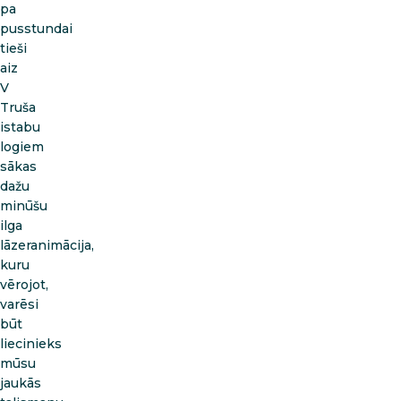
pa
pusstundai
tieši
aiz
V
Truša
istabu
logiem
sākas
dažu
minūšu
ilga
lāzeranimācija,
kuru
vērojot,
varēsi
būt
liecinieks
mūsu
jaukās