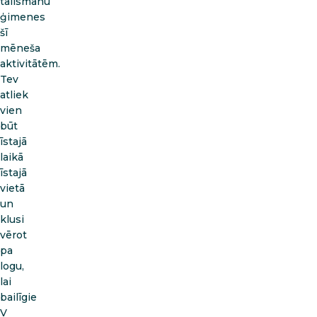
talismanu
ģimenes
šī
mēneša
aktivitātēm.
Tev
atliek
vien
būt
īstajā
laikā
īstajā
vietā
un
klusi
vērot
pa
logu,
lai
bailīgie
V