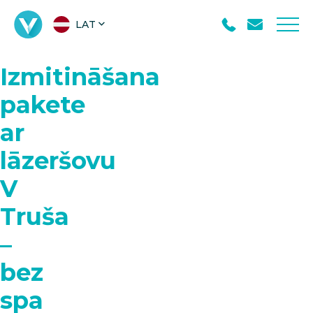
LAT
Izmitināšana
pakete
ar
lāzeršovu
V
Truša
–
bez
spa