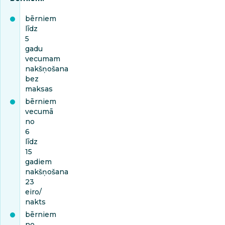
bērniem
līdz
5
gadu
vecumam
nakšņošana
bez
maksas
bērniem
vecumā
no
6
līdz
15
gadiem
nakšņošana
23
eiro/
nakts
bērniem
no