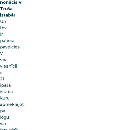
nonācis V
Truša
istabā!
Un
tev
ir
patiesi
paveicies!
V
spa
viesnīcā
ir
21
īpaša
istaba,
kuru
apmeklējot,
pa
logu
var
ieraudzīt