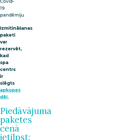
Covid-
19
pandēmiju
Izmitināšanas
paketi
var
rezervēt,
kad
spa
centrs
ir
slēgts
apkopes
dēļ.
Piedāvājuma
paketes
cenā
ietilpst: