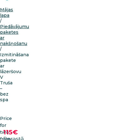
Mājas
lapa
/
Piedāvājumu
paketes
ar
nakšņošanu
/
Izmitināšana
pakete
ar
lāzeršovu
V
Truša
–
bez
spa
Price
for
115€
two
Parastā
from