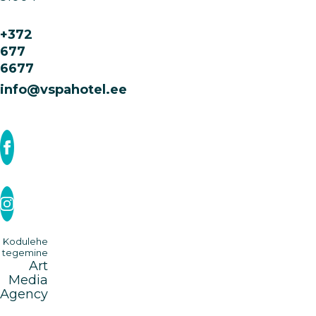
+372
677
6677
info@vspahotel.ee
Kodulehe
tegemine
Art
Media
Agency