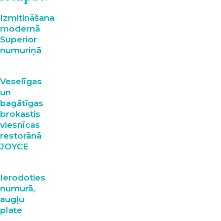
Izmitināšana
modernā
Superior
numuriņā
Veselīgas
un
bagātīgas
brokastis
viesnīcas
restorānā
JOYCE
Ierodoties
numurā,
augļu
plate