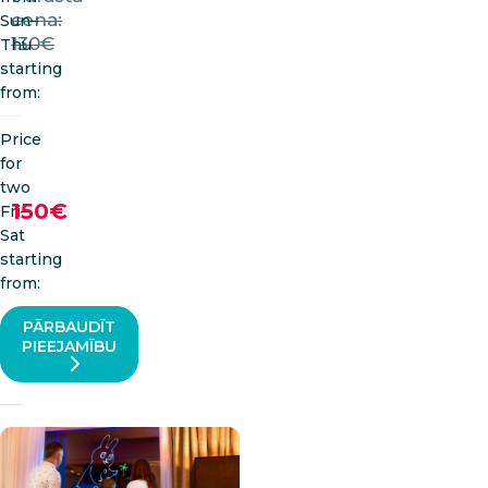
cena:
Sun–
130€
Thu
starting
from:
Price
for
two
150€
Fri–
Sat
starting
from:
PĀRBAUDĪT
PIEEJAMĪBU