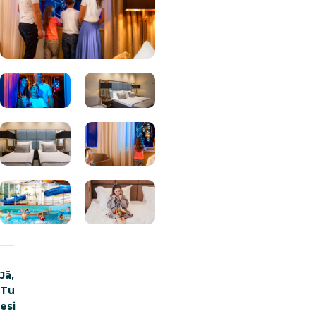
Jā,
Tu
esi