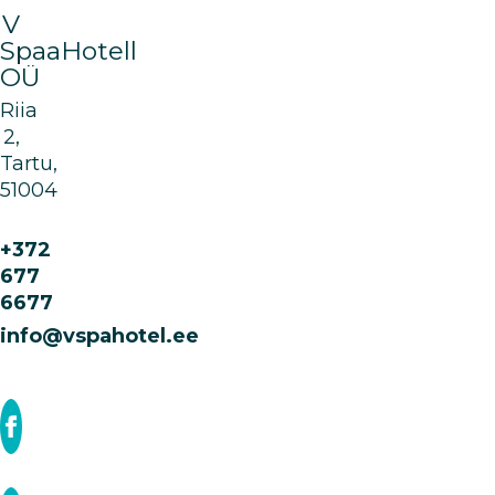
V
SpaaHotell
OÜ
Riia
2,
Tartu,
51004
+372
677
6677
info@vspahotel.ee